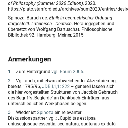
of Philosophy (Summer 2020 Edition)
, 2020.
https://plato.stanford.edu/archives/sum2020/entries/desir
Spinoza, Baruch de.
Ethik in geometrischer Ordnung
dargestellt. Lateinisch - Deutsch
. Herausgegeben und
übersetzt von Wolfgang Bartuschat. Philosophische
Bibliothek 92. Hamburg: Meiner, 2015.
Anmerkungen
1
Zum Hintergrund
vgl. Baum 2006
.
2
Vgl. auch, mit etwas abweichender Akzentuierung,
bereits 1795/96,
JDB I,1,1: 222
– generell lassen sich
die hier vorgestellten Strukturen von Jacobis Gebrauch
des Begriffs
‚Begierde‘
an Denkbuch-Einträgen aus
unterschiedlichen Werkphasen belegen.
3
Wieder ist
Spinoza
ein relevanter
Diskussionspartner, vgl.:
„Cupiditas est ipsa
uniuscujusque essentia, seu natura, quatenus ex datâ