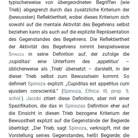
typischerweise von übergeordneten Begriffen (wie
Trieb) abgegrenzt durch das zusätzliche Kriterium der
(bewussten) Reflektiertheit, wobei dieses Kriterium sich
sowohl auf die mentale Aktivität des Begehrens selbst
beziehen kann als auch auf die explizite Repräsentation
des Gegenstandes des Begehrens. Die Reflektiertheit
der Aktivität des Begehrens nimmt beispielsweise
Spinoza
in seine Definition auf, der zufolge die
‚cupiditas‘
eine Unterform des
‚appetitus‘
–
üblicherweise als
‚Trieb‘
übersetzt – darstellt, in der
dieser Trieb selbst zum Bewusstsein kommt. So
definiert
Spinoza
explizit:
„Cupiditas est appetitus cum
ejusdem conscientiâ.“
(
Spinoza, Ethica: III, prop. 9,
schol.
)
Jacobi
zitiert diese Definition, aber mit einer
Spezifikation, die das in
Spinozas
Definition eher auf
die Einsicht in diesen Trieb bezogene Kriterium der
Bewusstheit explizit auf die Gegenstände der Begierde
überträgt:
„Der Trieb, sagt
Spinoza
, verknüpft, mit der
Vorstellung seines Gegenstandes, heißt Begierde; die