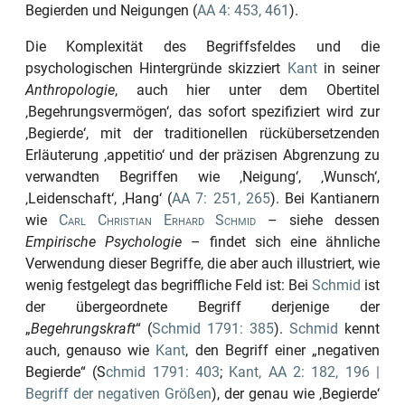
Begierden und Neigungen (
AA 4: 453, 461
).
Die Komplexität des Begriffsfeldes und die
psychologischen Hintergründe skizziert
Kant
in seiner
Anthropologie
, auch hier unter dem Obertitel
‚Begehrungsvermögen‘
, das sofort spezifiziert wird zur
‚Begierde‘
, mit der traditionellen rückübersetzenden
Erläuterung
‚appetitio‘
und der präzisen Abgrenzung zu
verwandten Begriffen wie
‚Neigung‘
,
‚Wunsch‘
,
‚Leidenschaft‘
,
‚Hang‘
(
AA 7: 251, 265
). Bei Kantianern
wie
Carl Christian Erhard Schmid
– siehe dessen
Empirische Psychologie
– findet sich eine ähnliche
Verwendung dieser Begriffe, die aber auch illustriert, wie
wenig festgelegt das begriffliche Feld ist: Bei
Schmid
ist
der übergeordnete Begriff derjenige der
„
Begehrungskraft
“
(
Schmid 1791: 385
).
Schmid
kennt
auch, genauso wie
Kant
, den Begriff einer
„negativen
Begierde“
(S
chmid 1791: 403
;
Kant, AA 2: 182, 196 |
Begriff der negativen Größen
), der genau wie
‚Begierde‘