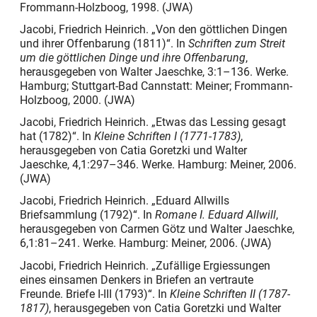
Frommann-Holzboog, 1998.
(JWA)
Jacobi, Friedrich Heinrich. „Von den göttlichen Dingen
und ihrer Offenbarung (1811)“. In
Schriften zum Streit
um die göttlichen Dinge und ihre Offenbarung
,
herausgegeben von Walter Jaeschke, 3:1–136. Werke.
Hamburg; Stuttgart-Bad Cannstatt: Meiner; Frommann-
Holzboog, 2000.
(JWA)
Jacobi, Friedrich Heinrich. „Etwas das Lessing gesagt
hat (1782)“. In
Kleine Schriften I (1771-1783)
,
herausgegeben von Catia Goretzki und Walter
Jaeschke, 4,1:297–346. Werke. Hamburg: Meiner, 2006.
(JWA)
Jacobi, Friedrich Heinrich. „Eduard Allwills
Briefsammlung (1792)“. In
Romane I. Eduard Allwill
,
herausgegeben von Carmen Götz und Walter Jaeschke,
6,1:81–241. Werke. Hamburg: Meiner, 2006.
(JWA)
Jacobi, Friedrich Heinrich. „Zufällige Ergiessungen
eines einsamen Denkers in Briefen an vertraute
Freunde. Briefe I-III (1793)“. In
Kleine Schriften II (1787-
1817)
, herausgegeben von Catia Goretzki und Walter