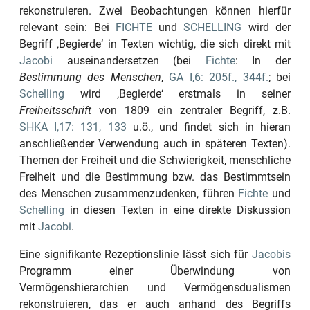
rekonstruieren. Zwei Beobachtungen können hierfür
relevant sein: Bei
FICHTE
und
SCHELLING
wird der
Begriff
‚Begierde‘
in Texten wichtig, die sich direkt mit
Jacobi
auseinandersetzen (bei
Fichte
: In der
Bestimmung des Menschen
,
GA I,6: 205f., 344f.
; bei
Schelling
wird
‚Begierde‘
erstmals in seiner
Freiheitsschrift
von
1809
ein zentraler Begriff, z.B.
SHKA I,17: 131, 133
u.ö., und findet sich in hieran
anschließender Verwendung auch in späteren Texten).
Themen der Freiheit und die Schwierigkeit, menschliche
Freiheit und die Bestimmung bzw. das Bestimmtsein
des Menschen zusammenzudenken, führen
Fichte
und
Schelling
in diesen Texten in eine direkte Diskussion
mit
Jacobi
.
Eine signifikante Rezeptionslinie lässt sich für
Jacobis
Programm einer Überwindung von
Vermögenshierarchien und Vermögensdualismen
rekonstruieren, das er auch anhand des Begriffs