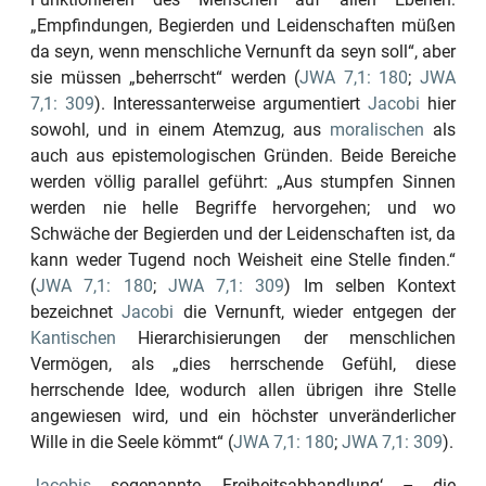
„Empfindungen, Begierden und Leidenschaften müßen
da seyn, wenn menschliche Vernunft da seyn soll“
, aber
sie müssen
„beherrscht“
werden (
JWA 7,1: 180
;
JWA
7,1: 309
). Interessanterweise argumentiert
Jacobi
hier
sowohl, und in einem Atemzug, aus
moralischen
als
auch aus epistemologischen Gründen. Beide Bereiche
werden völlig parallel geführt:
„Aus stumpfen Sinnen
werden nie helle Begriffe hervorgehen; und wo
Schwäche der Begierden und der Leidenschaften ist, da
kann weder Tugend noch Weisheit eine Stelle finden.“
(
JWA 7,1: 180
;
JWA 7,1: 309
) Im selben Kontext
bezeichnet
Jacobi
die Vernunft, wieder entgegen der
Kantischen
Hierarchisierungen der menschlichen
Vermögen, als
„dies herrschende Gefühl, diese
herrschende Idee, wodurch allen übrigen ihre Stelle
angewiesen wird, und ein höchster unveränderlicher
Wille in die Seele kömmt“
(
JWA 7,1: 180
;
JWA 7,1: 309
).
Jacobis
sogenannte ‚Freiheitsabhandlung‘ – die