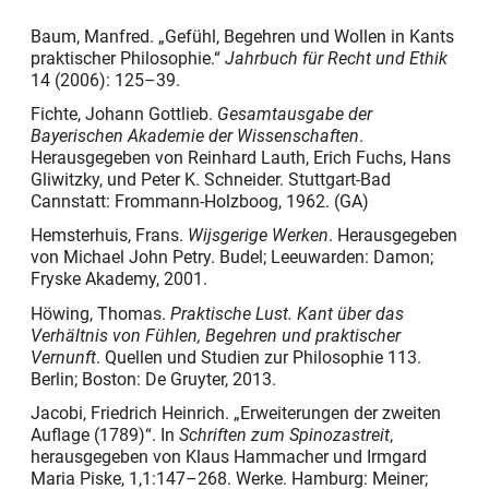
Baum, Manfred. „Gefühl, Begehren und Wollen in Kants
praktischer Philosophie.“
Jahrbuch für Recht und Ethik
14 (2006): 125–39.
Fichte, Johann Gottlieb.
Gesamtausgabe der
Bayerischen Akademie der Wissenschaften
.
Herausgegeben von Reinhard Lauth, Erich Fuchs, Hans
Gliwitzky, und Peter K. Schneider. Stuttgart-Bad
Cannstatt: Frommann-Holzboog, 1962.
(GA)
Hemsterhuis, Frans.
Wijsgerige Werken
. Herausgegeben
von Michael John Petry. Budel; Leeuwarden: Damon;
Fryske Akademy, 2001.
Höwing, Thomas.
Praktische Lust. Kant über das
Verhältnis von Fühlen, Begehren und praktischer
Vernunft
. Quellen und Studien zur Philosophie 113.
Berlin; Boston: De Gruyter, 2013.
Jacobi, Friedrich Heinrich. „Erweiterungen der zweiten
Auflage (1789)“. In
Schriften zum Spinozastreit
,
herausgegeben von Klaus Hammacher und Irmgard
Maria Piske, 1,1:147–268. Werke. Hamburg: Meiner;