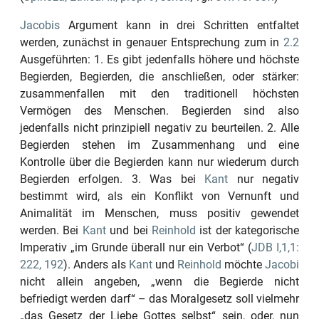
Jacobis
Argument kann in drei Schritten entfaltet
werden, zunächst in genauer Entsprechung zum in
2.2
Ausgeführten: 1. Es gibt jedenfalls höhere und höchste
Begierden, Begierden, die anschließen, oder stärker:
zusammenfallen mit den traditionell höchsten
Vermögen des Menschen. Begierden sind also
jedenfalls nicht prinzipiell negativ zu beurteilen. 2. Alle
Begierden stehen im Zusammenhang und eine
Kontrolle über die Begierden kann nur wiederum durch
Begierden erfolgen. 3. Was bei
Kant
nur negativ
bestimmt wird, als ein Konflikt von Vernunft und
Animalität im Menschen, muss positiv gewendet
werden. Bei
Kant
und bei
Reinhold
ist der kategorische
Imperativ
„im Grunde überall nur ein Verbot“
(
JDB I,1,1:
222, 192
). Anders als
Kant
und
Reinhold
möchte
Jacobi
nicht allein angeben,
„wenn die Begierde nicht
befriedigt werden darf“
– das Moralgesetz soll vielmehr
„das Gesetz der Liebe Gottes selbst“
sein, oder, nun