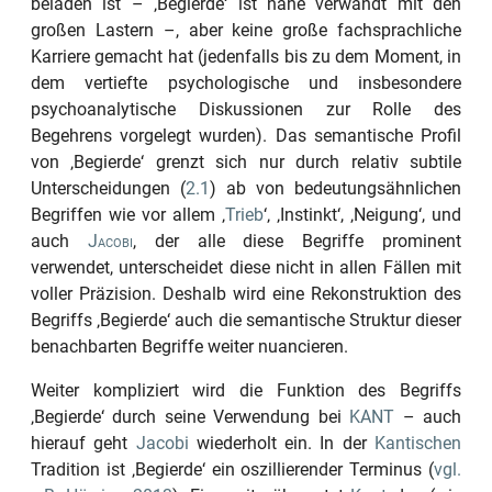
beladen ist –
‚Begierde‘
ist nahe verwandt mit den
großen Lastern –, aber keine große fachsprachliche
Karriere gemacht hat (jedenfalls bis zu dem Moment, in
dem vertiefte psychologische und insbesondere
psychoanalytische Diskussionen zur Rolle des
Begehrens vorgelegt wurden). Das semantische Profil
von
‚Begierde‘
grenzt sich nur durch relativ subtile
Unterscheidungen (
2.1
) ab von bedeutungsähnlichen
Begriffen wie vor allem
‚
Trieb
‘
‚
‚
Instinkt
‘
,
‚Neigung‘
, und
auch
Jacobi
, der alle diese Begriffe prominent
verwendet, unterscheidet diese nicht in allen Fällen mit
voller Präzision. Deshalb wird eine Rekonstruktion des
Begriffs
‚Begierde‘
auch die semantische Struktur dieser
benachbarten Begriffe weiter nuancieren.
Weiter kompliziert wird die Funktion des Begriffs
‚Begierde‘
durch seine Verwendung bei
KANT
– auch
hierauf geht
Jacobi
wiederholt ein. In der
Kantischen
Tradition ist
‚Begierde‘
ein oszillierender Terminus (
vgl.