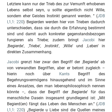
Letztere kann nur der Trieb des zur Vernunft erhobenen
Lebens selbst seyn, u sollte eigentlich nicht Wille,
sondern eher Geistes Instinkt genannt werden. “
(
JDB
I,1,1: 220
) Begierden werden hier von Trieben dadurch
unterschieden, dass sie durch die Erfahrung bestimmt
sind und damit auch konkreter gegenstandsbezogen
fungieren als Triebe; zudem bringt
Jacobi
hier
‚Begierde‘
,
‚Triebe‘
,
‚
Instinkt
‘
,
‚Wille‘
und
‚
Leben
‘
in
direkten Zusammenhang.
Jacobi
grenzt hier zwar den Begriff der
‚Begierde‘
ab
von verwandten Begriffen, aber er betont zugleich –
hierin noch über
Kants
Begriff des
Begehrungsvermögens hinausgehend und im Sinne
eines Ansatzes, den man lebensphilosophisch nennen
könnte –, dass der Begriff der
‚Begierde‘
für das
menschliche Dasein insgesamt grundlegend ist:
„Mit
Begierd⟨en⟩ fängt das Leben des Menschen an.“
(
JDB
I,1,1: 220
)
„Begierde u Liebe sind die Quellen meines