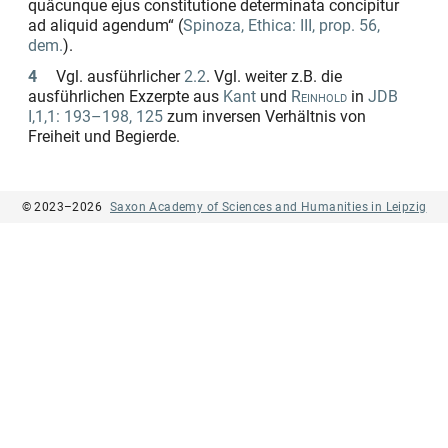
quâcunque ejus constitutione determinata concipitur
ad aliquid agendum“
(
Spinoza, Ethica: III, prop. 56,
dem.
).
4
Vgl. ausführlicher
2.2
. Vgl. weiter z.B. die
ausführlichen Exzerpte aus
Kant
und
Reinhold
in
JDB
I,1,1: 193–198, 125
zum inversen Verhältnis von
Freiheit und Begierde.
© 2023–2026
Saxon Academy of Sciences and Humanities in Leipzig