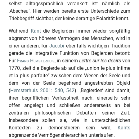
selbst alltagssprachlich verankert ist: nämlich als
‚Abscheu‘
. Hier werden bereits erste Unterschiede zum
Triebbegriff sichtbar, der keine derartige Polarität kennt.
Während
Kant
die Begierden immer wieder sorgfältig
abgrenzt von höheren Vermögen des Menschen, wird in
einer anderen, für
Jacobi
ebenfalls wichtigen Tradition
gerade die integrative Funktion von Begierden betont:
Für
Frans Hemsterhuis
, in seinem
Lettre sur les desirs
von
1770
, zielt die Begierde ab auf die
„union le plus intime
et la plus parfaite“
zwischen dem Wesen der Seele und
dem von der Seele begehrend angestrebten Objekt
(
Hemsterhuis 2001: 540, 542
).
‚Begierden‘
sind damit,
ihrer begrifflichen Verfasstheit nach, einerseits sehr
offen angelegt und schließen andererseits an bei
zentralen philosophischen Debatten seiner Zeit:
Insbesondere sollen sie, wie in unterschiedlichen
Kontexten zu demonstrieren sein wird,
Kants
abgrenzende Vermögenshierarchien unterlaufen.