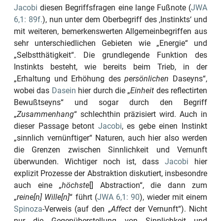
Jacobi
diesen Begriffsfragen eine lange Fußnote (
JWA
6,1: 89f.
), nun unter dem Oberbegriff des
‚Instinkts‘
und
mit weiteren, bemerkenswerten Allgemeinbegriffen aus
sehr unterschiedlichen Gebieten wie
„
Energie
“
und
„
Selbstthätigkeit
“
. Die grundlegende Funktion des
Instinkts besteht, wie bereits beim Trieb, in der
„Erhaltung und Erhöhung des
persönlichen
Daseyns“
,
wobei das
Dasein
hier durch die
„
Einheit
des reflectirten
Bewußtseyns“
und sogar durch den Begriff
„
Zusammenhang
“
schlechthin präzisiert wird. Auch in
dieser Passage betont
Jacobi
, es gebe einen Instinkt
„sinnlich vernünftiger“
Naturen, auch hier also werden
die Grenzen zwischen Sinnlichkeit und
Vernunft
überwunden. Wichtiger noch ist, dass
Jacobi
hier
explizit Prozesse der Abstraktion diskutiert, insbesondre
auch eine
„
höchste
[] Abstraction“
, die dann zum
„
reine[n] Wille[n]
“
führt (
JWA 6,1: 90
), wieder mit einem
Spinoza
-Verweis (auf den
„
Affect
der Vernunft“
). Nicht
nur die Gegenüberstellung von Sinnlichkeit und