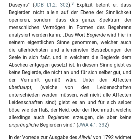
3
Daseyns“
(
JDB I,1,2: 302
).
Explizit betont er, dass
Begierden nicht allein auf der Ebene der Sinnlichkeit
operieren, sondern dass das ganze Spektrum der
menschlichen
Vermögen
in Formen des Begehrens
analysiert werden kann:
„Das Wort
Begierde
wird hier in
seinem eigentlichen Sinne genommen, welcher auch
die allerhöchsten und allerreinsten Bestrebungen der
Seele in sich faßt, und in welchem die Begierde dem
Abscheu entgegen gesetzt ist. In diesem Sinne giebt es
keine Begierde, die nicht an und für sich selber gut, und
der Vernunft gemäß wäre. Unter den Affecten
überhaupt
, (welche von den
Leidenschaften
unterschieden werden müssen, weil nicht alle Affecten
Leidenschaften sind) giebt es an und für sich selber
böse, wie der Haß, der Neid, oder der Hochmuth, welche
allerdings auch
Begierden
erzeugen, die aber keine
ursprüngliche
Begierden sind.“
(
JWA 4,1: 332
)
In der Vorrede zur Ausgabe des
Allwill
von
1792
widmet