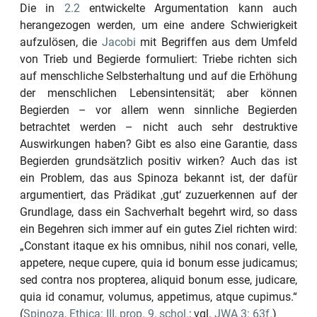
Die in
2.2
entwickelte Argumentation kann auch
herangezogen werden, um eine andere Schwierigkeit
aufzulösen, die
Jacobi
mit Begriffen aus dem Umfeld
von Trieb und Begierde formuliert: Triebe richten sich
auf menschliche Selbsterhaltung und auf die Erhöhung
der menschlichen Lebensintensität; aber können
Begierden – vor allem wenn sinnliche Begierden
betrachtet werden – nicht auch sehr destruktive
Auswirkungen haben? Gibt es also eine Garantie, dass
Begierden grundsätzlich positiv wirken? Auch das ist
ein Problem, das aus Spinoza bekannt ist, der dafür
argumentiert, das Prädikat
‚gut‘
zuzuerkennen auf der
Grundlage, dass ein Sachverhalt begehrt wird, so dass
ein Begehren sich immer auf ein gutes Ziel richten wird:
„Constant itaque ex his omnibus, nihil nos conari, velle,
appetere, neque cupere, quia id bonum esse judicamus;
sed contra nos propterea, aliquid bonum esse, judicare,
quia id conamur, volumus, appetimus, atque cupimus.“
(
Spinoza, Ethica: III, prop. 9, schol.
; vgl.
JWA 3: 63f.
)