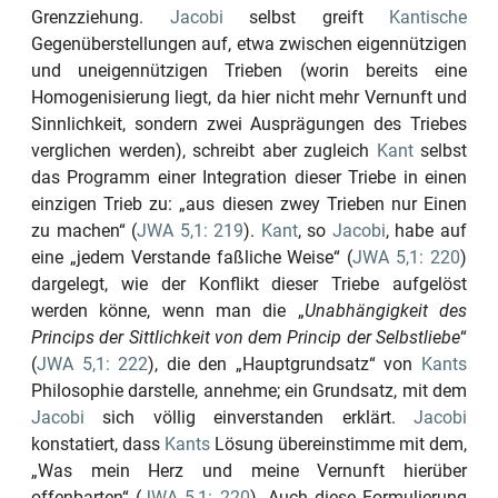
Grenzziehung.
Jacobi
selbst greift
Kantische
Gegenüberstellungen auf, etwa zwischen eigennützigen
und uneigennützigen Trieben (worin bereits eine
Homogenisierung liegt, da hier nicht mehr Vernunft und
Sinnlichkeit, sondern zwei Ausprägungen des Triebes
verglichen werden), schreibt aber zugleich
Kant
selbst
das Programm einer Integration dieser Triebe in einen
einzigen Trieb zu:
„aus diesen zwey Trieben nur Einen
zu machen“
(
JWA 5,1: 219
).
Kant
, so
Jacobi
, habe auf
eine
„jedem Verstande faßliche Weise“
(
JWA 5,1: 220
)
dargelegt, wie der Konflikt dieser Triebe aufgelöst
werden könne, wenn man die
„
Unabhängigkeit des
Princips der Sittlichkeit von dem Princip der Selbstliebe
“
(
JWA 5,1: 222
), die den
„Hauptgrundsatz“
von
Kants
Philosophie darstelle, annehme; ein Grundsatz, mit dem
Jacobi
sich völlig einverstanden erklärt.
Jacobi
konstatiert, dass
Kants
Lösung übereinstimme mit dem,
„Was mein Herz und meine Vernunft hierüber
offenbarten“
(
JWA 5,1: 220
). Auch diese Formulierung