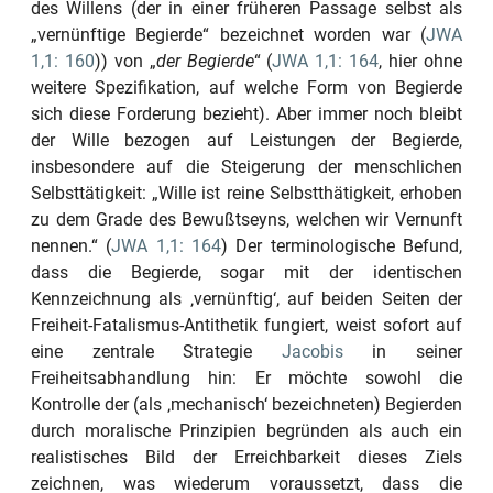
des Willens (der in einer früheren Passage selbst als
„vernünftige Begierde“
bezeichnet worden war (
JWA
1,1: 160
)) von
„
der Begierde
“
(
JWA 1,1: 164
, hier ohne
weitere Spezifikation, auf welche Form von Begierde
sich diese Forderung bezieht). Aber immer noch bleibt
der Wille bezogen auf Leistungen der Begierde,
insbesondere auf die Steigerung der menschlichen
Selbsttätigkeit:
„Wille ist reine Selbstthätigkeit, erhoben
zu dem Grade des Bewußtseyns, welchen wir Vernunft
nennen.“
(
JWA 1,1: 164
) Der terminologische Befund,
dass die Begierde, sogar mit der identischen
Kennzeichnung als
‚vernünftig‘
, auf beiden Seiten der
Freiheit-Fatalismus-Antithetik fungiert, weist sofort auf
eine zentrale Strategie
Jacobis
in seiner
Freiheitsabhandlung hin: Er möchte sowohl die
Kontrolle der (als
‚mechanisch‘
bezeichneten) Begierden
durch moralische Prinzipien begründen als auch ein
realistisches Bild der Erreichbarkeit dieses Ziels
zeichnen, was wiederum voraussetzt, dass die