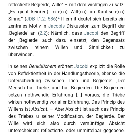
reflectierte Begierde, Wille“
– mit dem wichtigen Zusatz:
„Es giebt kein⟨en⟩ rein⟨en⟩ Will⟨en⟩ im Kantisch⟨en⟩
2
Sinne.“
(
JDB I,1,2: 536
)
Hiermit deutet sich bereits ein
zentrales Motiv in
Jacobis
Diskussion zum Begriff der
‚Begierde‘
an (
2.2
): Nämlich, dass
Jacobi
den Begriff
der
‚Begierde‘
auch dazu einsetzt, den Gegensatz
zwischen reinem
Willen
und Sinnlichkeit zu
überwinden.
In seinen
Denkbüchern
erörtert
Jacobi
explizit die Rolle
von Reflektiertheit in der Handlungstheorie, ebenso die
Unterscheidung zwischen Trieb und Begierde:
„Der
Mensch hat Triebe, und hat Begierden. Die Begierden
setzen nothwendig Erfahrung [...] voraus; die Triebe
wirken nothwendig vor aller Erfahrung. Das Princip des
Willens ist
Absicht
. – Aber Absicht ist auch das Princip
des Triebes u seiner Modification, der Begierde. Der
Wille wird sich also durch vernünftige Absicht
unterscheiden: reflectierte, oder unmittelbar gegebene.