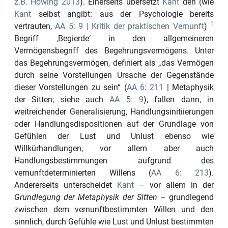
z.B. Höwing 2013
). Einerseits übersetzt
Kant
den (wie
Kant
selbst angibt: aus der Psychologie bereits
1
vertrauten,
AA 5: 9 | Kritik der praktischen Vernunft
)
Begriff
‚Begierde‘
in den allgemeineren
Vermögensbegriff des Begehrungsvermögens. Unter
das Begehrungsvermögen, definiert als
„das Vermögen
durch seine Vorstellungen Ursache der Gegenstände
dieser Vorstellungen zu sein“
(
AA 6: 211
| Metaphysik
der Sitten; siehe auch
AA 5: 9
), fallen dann, in
weitreichender Generalisierung, Handlungsinitiierungen
oder Handlungsdispositionen auf der Grundlage von
Gefühlen der Lust und Unlust ebenso wie
Willkürhandlungen, vor allem aber auch
Handlungsbestimmungen aufgrund des
vernunftdeterminierten Willens (
AA 6: 213
).
Andererseits unterscheidet
Kant
– vor allem in der
Grundlegung der Metaphysik der Sitten
– grundlegend
zwischen dem vernunftbestimmten Willen und den
sinnlich, durch Gefühle wie Lust und Unlust bestimmten